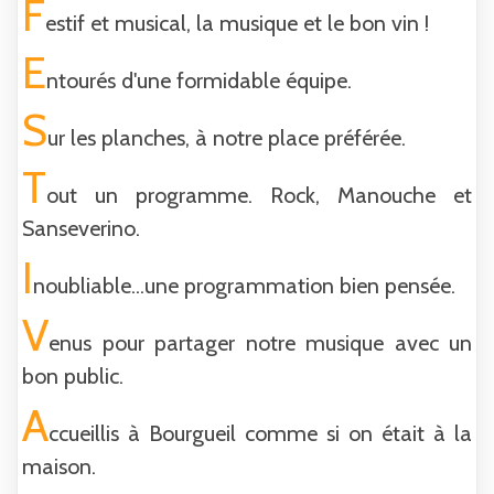
F
estif et musical, la musique et le bon vin !
E
ntourés d'une formidable équipe.
S
ur les planches, à notre place préférée.
T
out un programme. Rock, Manouche et
Sanseverino.
I
noubliable...une programmation bien pensée.
V
enus pour partager notre musique avec un
bon public.
A
ccueillis à Bourgueil comme si on était à la
maison.