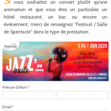
S
i vous souhaitez un concert plutôt qu'une
animation et que vous êtes un particulier, un
hôtel restaurant, un bar, ou encore un
évènement, merci de renseignez "Festival / Salle
de Spectacle" dans le type de prestation.
Formulaire
Prénom & Nom
*
Contact
Prénom
Prénom
&
&
Nom
Nom
Email
*